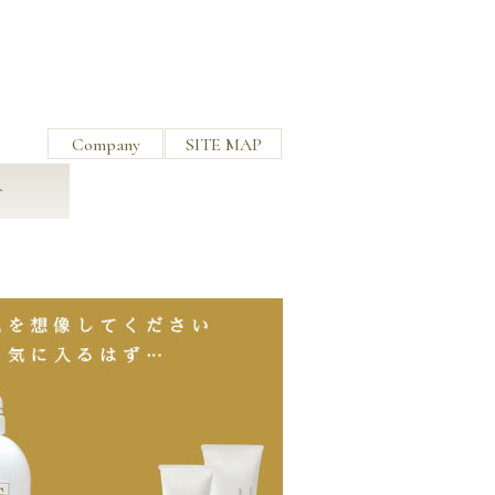
Company
SITE MAP
介