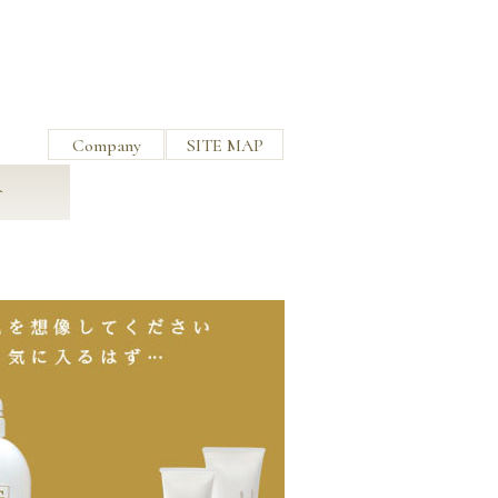
Company
SITE MAP
介