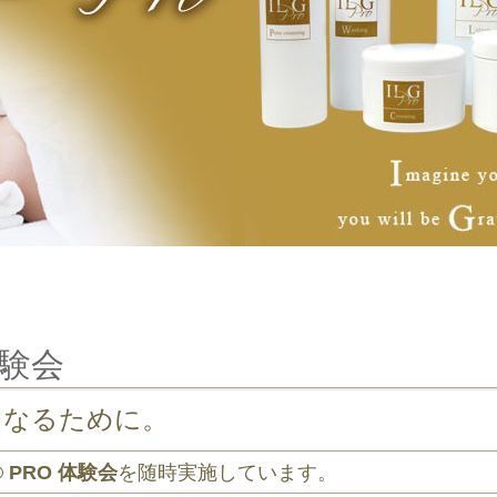
O体験会
になるために。
G® PRO 体験会
を随時実施しています。