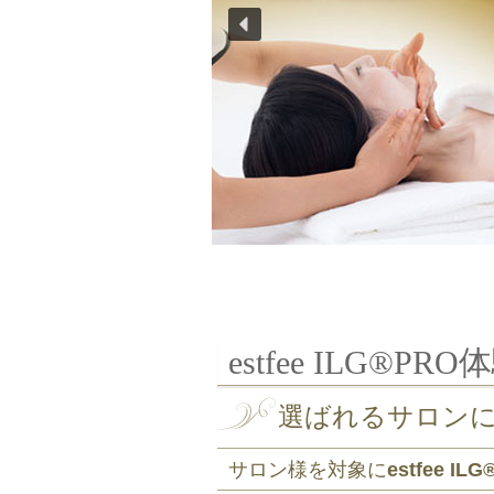
estfee ILG®PR
選ばれるサロン
サロン様を対象に
estfee IL